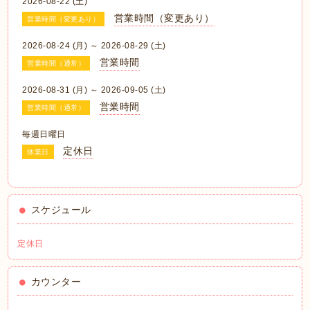
2026-08-22 (土)
営業時間（変更あり）
営業時間（変更あり）
2026-08-24 (月) ～ 2026-08-29 (土)
営業時間
営業時間（通常）
2026-08-31 (月) ～ 2026-09-05 (土)
営業時間
営業時間（通常）
毎週日曜日
定休日
休業日
スケジュール
定休日
カウンター