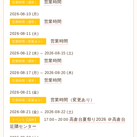
営業時間
営業時間（通常）
2026-08-10 (月)
営業時間
営業時間（通常）
2026-08-11 (火)
営業時間
営業時間（変更あり）
2026-08-12 (水) ～ 2026-08-15 (土)
営業時間
営業時間（通常）
2026-08-17 (月) ～ 2026-08-20 (木)
営業時間
営業時間（通常）
2026-08-21 (金)
営業時間（変更あり）
営業時間（変更あり）
2026-08-21 (金) ～ 2026-08-22 (土)
高倉台夏祭り2026 ＠高倉台
17:00～20:00
イベント【店外】
近隣センター