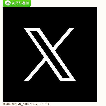
@takakuraya_kobeさんのツイート