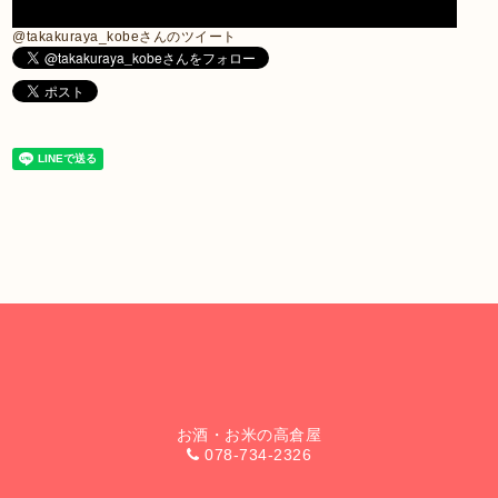
@takakuraya_kobeさんのツイート
お酒・お米の高倉屋
078-734-2326