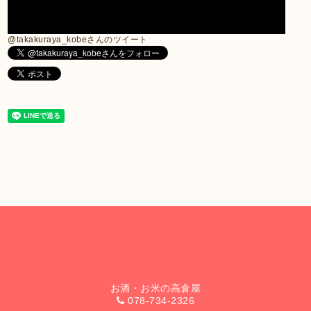
@takakuraya_kobeさんのツイート
お酒・お米の高倉屋
078-734-2326