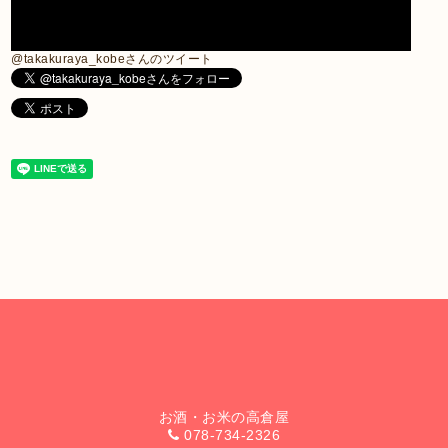
@takakuraya_kobeさんのツイート
お酒・お米の高倉屋
078-734-2326