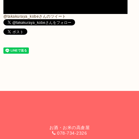
@takakuraya_kobeさんのツイート
お酒・お米の高倉屋
078-734-2326