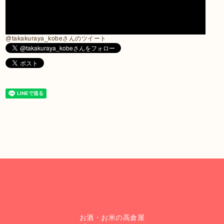
@takakuraya_kobeさんのツイート
お酒・お米の高倉屋