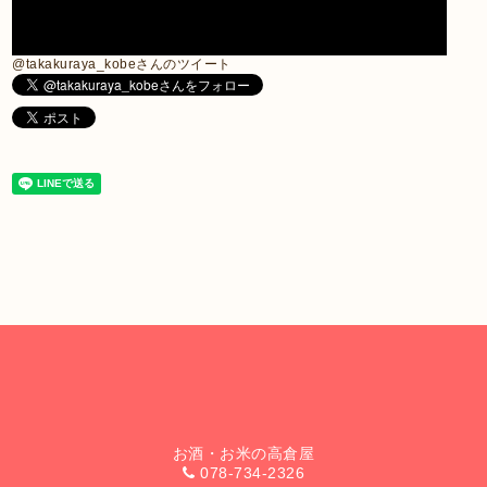
@takakuraya_kobeさんのツイート
お酒・お米の高倉屋
078-734-2326