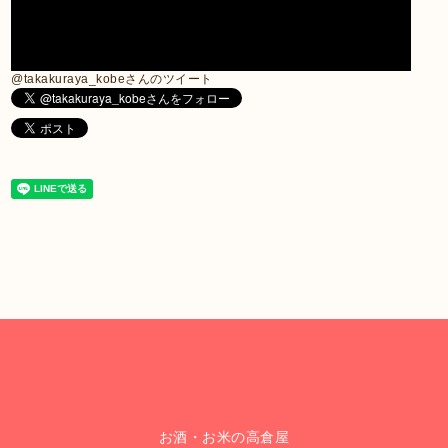
@takakuraya_kobeさんのツイート
お酒・お米の高倉屋