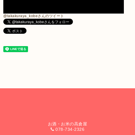
@takakuraya_kobeさんのツイート
お酒・お米の高倉屋
078-734-2326