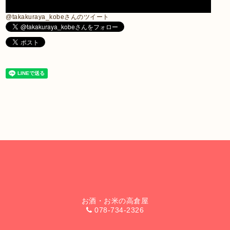
@takakuraya_kobeさんのツイート
お酒・お米の高倉屋
078-734-2326