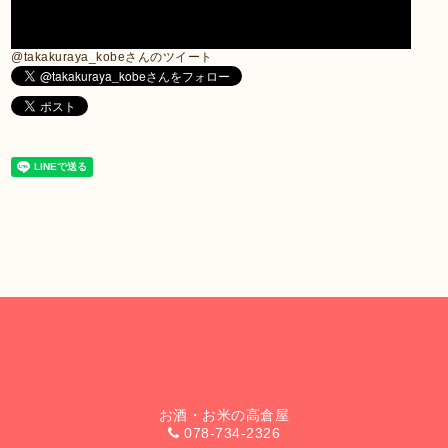
@takakuraya_kobeさんのツイート
お酒・お米の高倉屋
078-734-2326