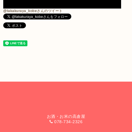
@takakuraya_kobeさんのツイート
お酒・お米の高倉屋
078-734-2326