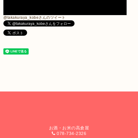
@takakuraya_kobeさんのツイート
お酒・お米の高倉屋
078-734-2326