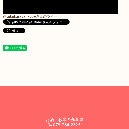
@takakuraya_kobeさんのツイート
お酒・お米の高倉屋
078-734-2326