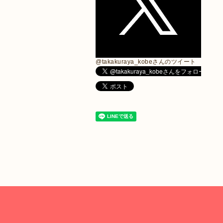
@takakuraya_kobeさんのツイート