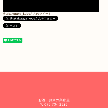
@takakuraya_kobeさんのツイート
お酒・お米の高倉屋
078-734-2326