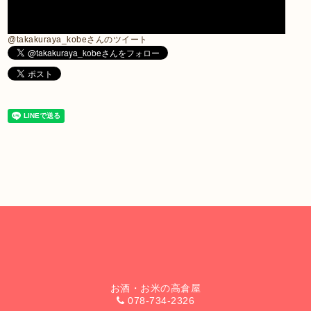
@takakuraya_kobeさんのツイート
お酒・お米の高倉屋
078-734-2326