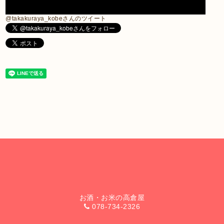
@takakuraya_kobeさんのツイート
お酒・お米の高倉屋
078-734-2326