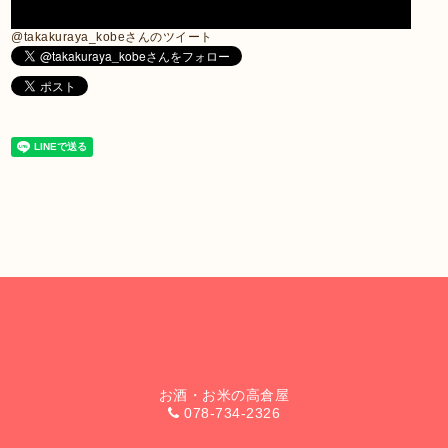
@takakuraya_kobeさんのツイート
お酒・お米の高倉屋
078-734-2326