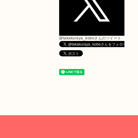
@takakuraya_kobeさんのツイート