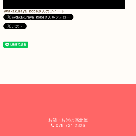
@takakuraya_kobeさんのツイート
お酒・お米の高倉屋
078-734-2326