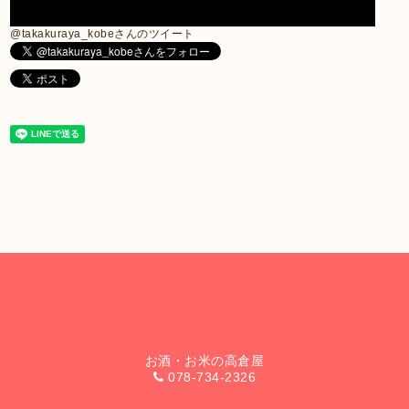
@takakuraya_kobeさんのツイート
お酒・お米の高倉屋
078-734-2326