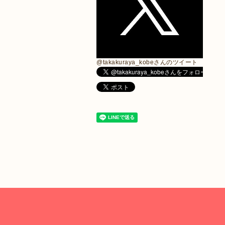
@takakuraya_kobeさんのツイート