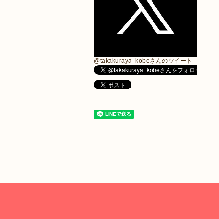
@takakuraya_kobeさんのツイート