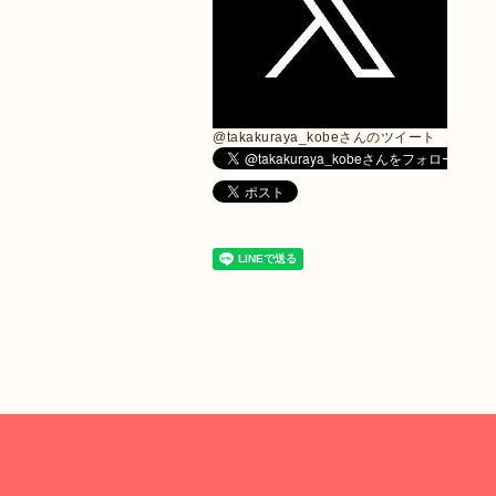
@takakuraya_kobeさんのツイート