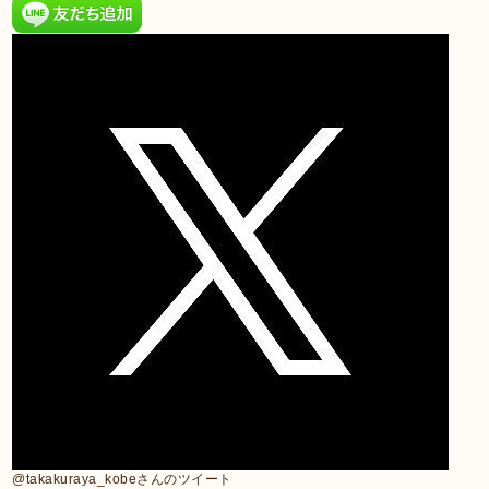
@takakuraya_kobeさんのツイート