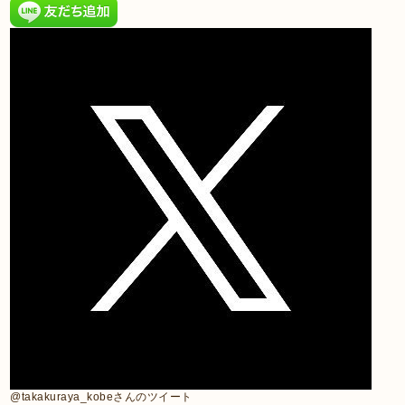
@takakuraya_kobeさんのツイート