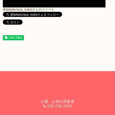
@takakuraya_kobeさんのツイート
お酒・お米の高倉屋
078-734-2326