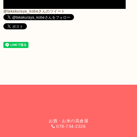
@takakuraya_kobeさんのツイート
お酒・お米の高倉屋
078-734-2326