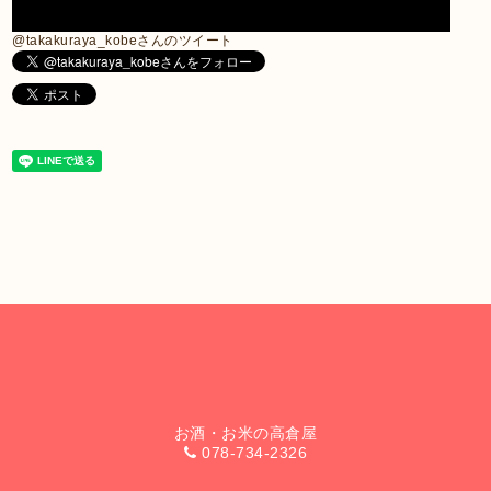
@takakuraya_kobeさんのツイート
お酒・お米の高倉屋
078-734-2326