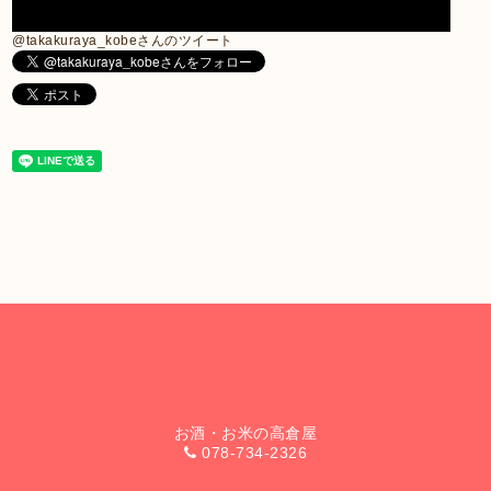
@takakuraya_kobeさんのツイート
お酒・お米の高倉屋
078-734-2326