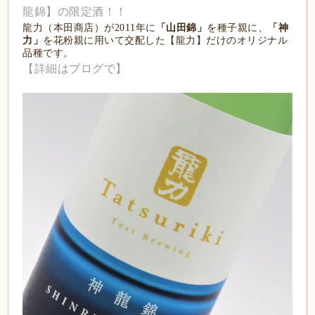
龍錦】の限定酒！！
龍力（本田商店）が2011年に
「山田錦」
を種子親に、
「神
力」
を花粉親に用いて交配した【龍力】だけのオリジナル
品種です。
【詳細はブログで】