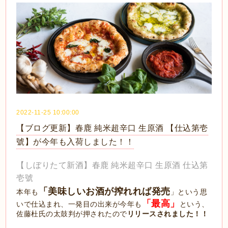
2022-11-25 10:00:00
【ブログ更新】春鹿 純米超辛口 生原酒 【仕込第壱
號】が今年も入荷しました！！
【しぼりたて新酒】春鹿 純米超辛口 生原酒 仕込第
壱號
「美味しいお酒が搾れれば発売
本年も
」という思
「最高」
いで仕込まれ、一発目の出来が今年も
という、
佐藤杜氏の太鼓判が押されたので
リリースされました！！