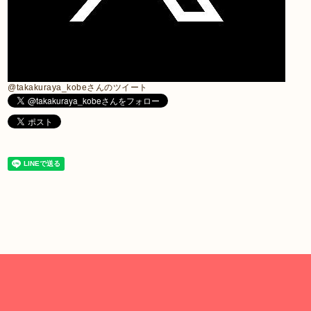
@takakuraya_kobeさんのツイート