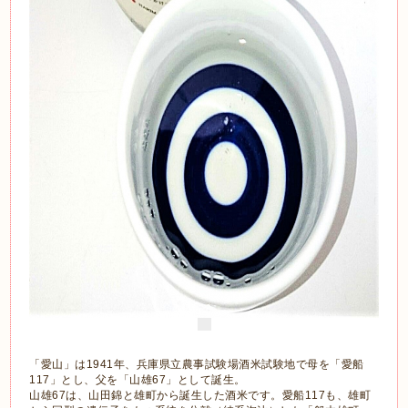
「愛山」は1941年、兵庫県立農事試験場酒米試験地で母を「愛船
117」とし、父を「山雄67」として誕生。
山雄67は、山田錦と雄町から誕生した酒米です。愛船117も、雄町