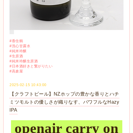
#香住鶴
#洗心甘露水
#純米吟醸
#生原酒
#純米吟醸生原酒
#日本酒好きと繋がりたい
#高倉屋
2025-02-15 10:43:00
【クラフトビール】NZホップの豊かな香りとハチ
ミツモルトの優しさが織りなす、パワフルなHazy
IPA
openair carry on