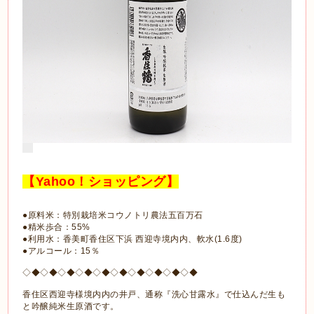
【Yahoo！ショッピング】
●原料米：特別栽培米コウノトリ農法五百万石
●精米歩合：55%
●利用水：香美町香住区下浜 西迎寺境内内、軟水(1.6度)
●アルコール：15％
◇◆◇◆◇◆◇◆◇◆◇◆◇◆◇◆◇◆◇◆
香住区西迎寺様境内内の井戸、通称『洗心甘露水』で仕込んだ生も
と吟醸純米生原酒です。