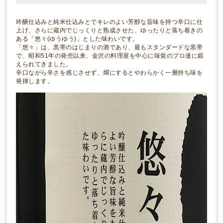
吟醸仕込みと純米仕込みとでキレのよい芳醇な旨味を持つ辛口に仕
上げ、さらに蔵内でじっくりと熟成させた、ゆったりと落ち着きの
ある「悠々(ゆうゆう)」とした味わいです。
「悠々」は、黒帯のはじまりの酒であり、最もスタンダードな黒帯
で、昭和51年の発売以来、金沢の料理屋を中心に味覚のプロ達に鍛
えられてきました。
辛口ながら辛さを感じさせず、燗にするとやわらかく一層持ち味を
発揮します。