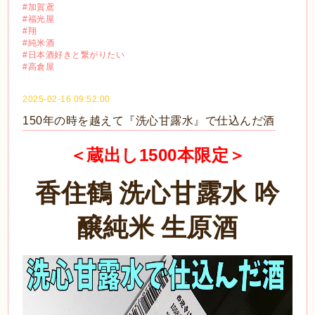
#加賀鳶
#福光屋
#翔
#純米酒
#日本酒好きと繋がりたい
#高倉屋
2025-02-16 09:52:00
150年の時を越えて『洗心甘露水』で仕込んだ酒
＜蔵出し1500本限定＞
香住鶴 洗心甘露水 吟
醸純米 生原酒