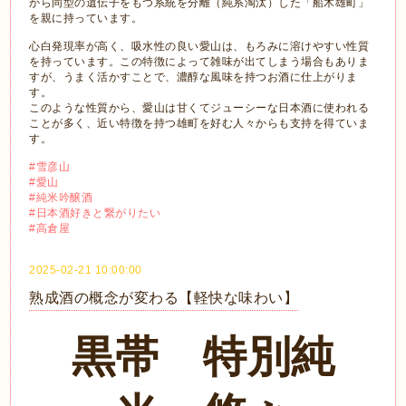
から同型の遺伝子をもつ系統を分離（純系淘汰）した「船木雄町」
を親に持っています。
心白発現率が高く、吸水性の良い愛山は、もろみに溶けやすい性質
を持っています。この特徴によって雑味が出てしまう場合もありま
すが、うまく活かすことで、濃醇な風味を持つお酒に仕上がりま
す。
このような性質から、愛山は甘くてジューシーな日本酒に使われる
ことが多く、近い特徴を持つ雄町を好む人々からも支持を得ていま
す。
#雪彦山
#愛山
#純米吟醸酒
#日本酒好きと繋がりたい
#高倉屋
2025-02-21 10:00:00
熟成酒の概念が変わる【軽快な味わい】
黒帯 特別純