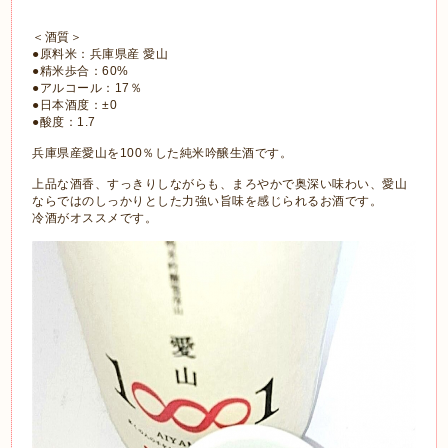
＜酒質＞
●原料米：兵庫県産 愛山
●精米歩合：60%
●アルコール：17％
●日本酒度：±0
●酸度：1.7
兵庫県産愛山を100％した純米吟醸生酒です。
上品な酒香、すっきりしながらも、まろやかで奥深い味わい、愛山
ならではのしっかりとした力強い旨味を感じられるお酒です。
冷酒がオススメです。