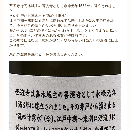
西迎寺は高木城主の菩提寺として永禄元年1558年に建立されまし
た。
その井戸から湧き出る“洗心甘露水”。
江戸中期〜末期に酒造りに使われて以来、およそ150年の時を経
て、今再びこの清らかな水を用い酒造りを行いました。
海から100mほどの場所にもかかわらず、塩分を全く含まない軟水
は、その柔らかで甘みのある水質が特徴的です。
この水で仕込むと、雑味が少なくやわらかい口当たりのお酒に仕上
がります。
悠久の歴史を感じる一杯をお楽しみください。