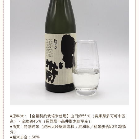
●原料米：【全量契約栽培米使用】山田錦55％（兵庫県多可町中区
産）・金紋錦45％（長野県下高井郡木島平産）
●酒質：特別純米（純米大吟醸酒混和：混和率／精米歩合50％2割5
分）
●精米歩合：68%