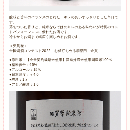
酸味と旨味のバランスのとれた、キレの良いすっきりとした辛口で
す。
落ちついた香りと、純米ならではのキレのある味わいが特長のコス
トパフォーマンスに優れたお酒です。
冷やからお燗まで幅広く楽しめるお酒です。
＜受賞歴＞
全国燗酒コンテスト2022 お値打ちぬる燗部門 金賞
●原料米：【全量契約栽培米使用】酒造好適米使用国産米100％
●精米歩合：65%
●アルコール：15％
●日本酒度：＋4.0
●酸度：1.7
●アミノ酸度：1.6