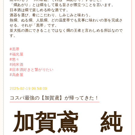
「燗あがり」とは燗をして最も旨さが際立つことを言います。
日本酒は燗で楽しめる粋な酒です。
酒器を選び、肴にこだわり、しみじみと味わう。
熱燗、ぬる燗、人肌燗、どの温度帯でも見事に味わいの形を完成さ
せる、それが「黒帯」です。
並大抵の酒にできることではなく燗の王者と言わしめる所以なので
す。
#黒帯
#福光屋
#悠々
#純米酒
#日本酒好きと繋がりたい
#高倉屋
2025-02-19 09:58:00
コスパ最強の【加賀鳶】が帰ってきた！
加賀鳶 純