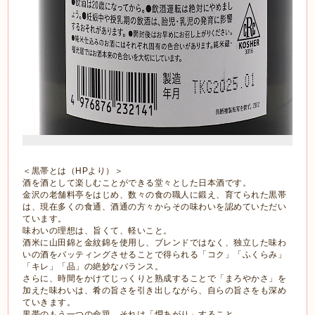
＜黒帯とは（HPより）＞
酒を酒として楽しむことができる堂々とした日本酒です。
金沢の老舗料亭をはじめ、数々の食の職人に鍛え、育てられた黒帯
は、現在多くの食通、酒通の方々からその味わいを認めていただい
ています。
味わいの理想は、旨くて、軽いこと。
酒米に山田錦と金紋錦を使用し、ブレンドではなく、独立した味わ
いの酒をバッティングさせることで得られる「コク」「ふくらみ」
「キレ」「品」の絶妙なバランス。
さらに、時間をかけてじっくりと熟成することで「まろやかさ」を
加えた味わいは、肴の旨さを引き出しながら、自らの旨さをも深め
ていきます。
黒帯のもう一つの命題、それは「燗あがり」すること。