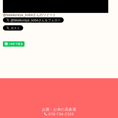
@takakuraya_kobeさんのツイート
お酒・お米の高倉屋
078-734-2326