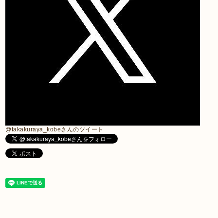
@takakuraya_kobeさんのツイート