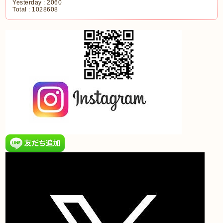
Yesterday :
2060
Total :
1028608