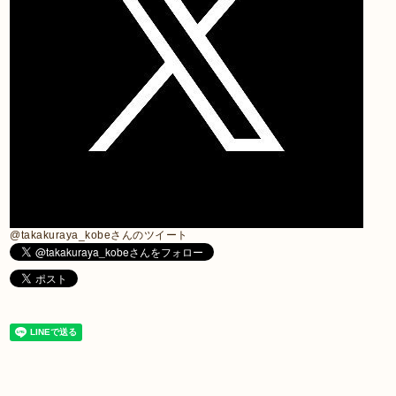
@takakuraya_kobeさんのツイート