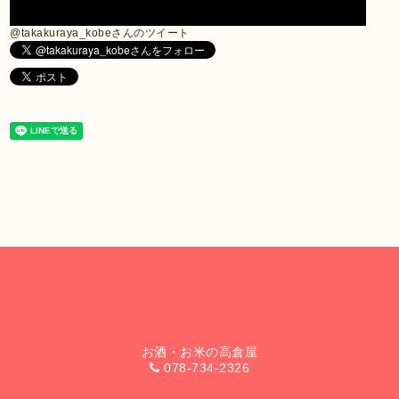
@takakuraya_kobeさんのツイート
お酒・お米の高倉屋
078-734-2326