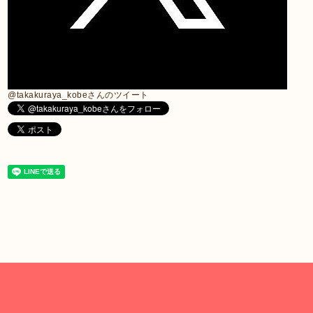
@takakuraya_kobeさんのツイート