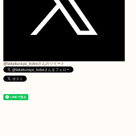
@takakuraya_kobeさんのツイート