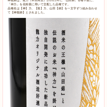
神龍錦は、龍力（本田商店）が2011年に「山田錦」を種子親に、
「神力」を花粉親に用いて交配した品種です。
品種名は【神】力、【龍】力、山田【錦】を一文字ずつ組み合わせ
て【神龍錦】とされました。