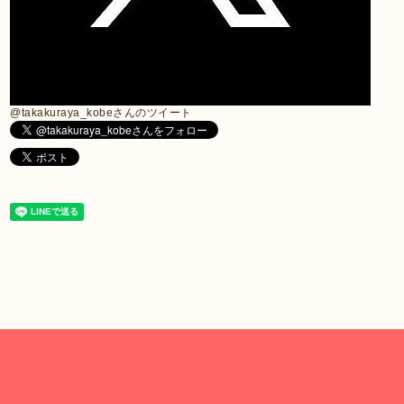
@takakuraya_kobeさんのツイート