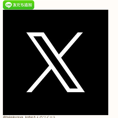
@takakuraya_kobeさんのツイート