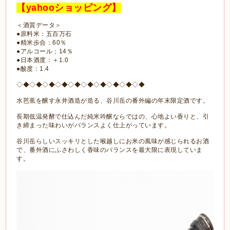
【yahooショッピング】
＜酒質データ＞
●原料米：五百万石
●精米歩合：60％
●アルコール：14％
●日本酒度：＋1.0
●酸度：1.4
◇◆◇◆◇◆◇◆◇◆◇◆◇◆◇◆◇◆◇◆
水芭蕉を醸す永井酒造が造る、谷川岳の番外編の年末限定酒です。
長期低温発酵で仕込んだ純米吟醸ならではの、心地よい香りと、引
き締まった味わいがバランスよく仕上がっています。
谷川岳らしいスッキリとした喉越しにお米の風味が感じられるお酒
で、番外酒にふさわしく香味のバランスを最大限に表現していま
す。