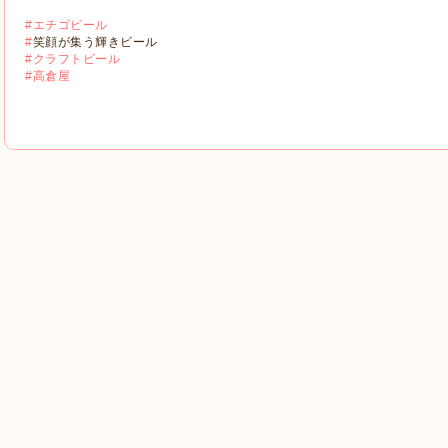
#エチゴビール
#
笑顔が集う輝きビール
#クラフトビール
#高倉屋