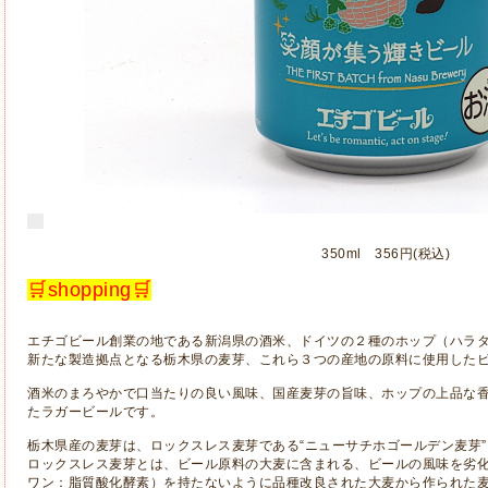
350ml 356円(税込)
🛒shopping🛒
エチゴビール創業の地である新潟県の酒米、ドイツの２種のホップ（ハラ
新たな製造拠点となる栃木県の麦芽、これら３つの産地の原料に使用した
酒米のまろやかで口当たりの良い風味、国産麦芽の旨味、ホップの上品な
たラガービールです。
栃木県産の麦芽は、ロックスレス麦芽である“ニューサチホゴールデン麦芽
ロックスレス麦芽とは、ビール原料の大麦に含まれる、ビールの風味を劣化さ
ワン：脂質酸化酵素）を持たないように品種改良された大麦から作られた