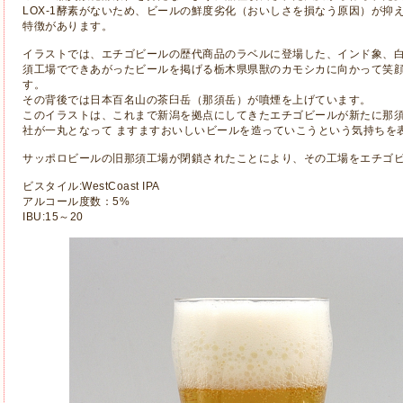
LOX-1酵素がないため、ビールの鮮度劣化（おいしさを損なう原因）が抑
特徴があります。
イラストでは、エチゴビールの歴代商品のラベルに登場した、インド象、
須工場でできあがったビールを掲げる栃木県県獣のカモシカに向かって笑
す。
その背後では日本百名山の茶臼岳（那須岳）が噴煙を上げています。
このイラストは、これまで新潟を拠点にしてきたエチゴビールが新たに那
社が一丸となって ますますおいしいビールを造っていこうという気持ちを
サッポロビールの旧那須工場が閉鎖されたことにより、その工場をエチゴ
ビスタイル:WestCoast IPA
アルコール度数：5%
IBU:15～20