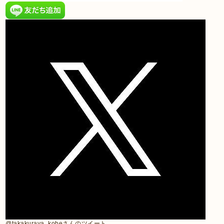
@takakuraya_kobeさんのツイート